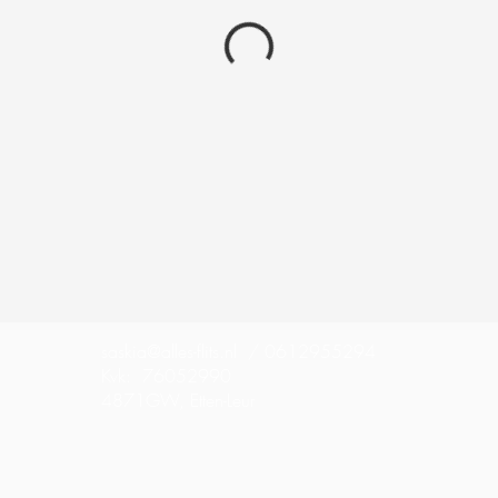
saskia@alles-flits.nl
/ 0612955294
Kvk: 76052990
4871GW, Etten-Leur